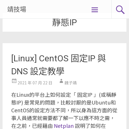
Skip
靖技場
to
靜態IP
content
[Linux] CentOS 固定IP 與
DNS 設定教學
2021 年 07 月 22 日
魏子靖
在Linux的平台上如何設定「 固定IP 」(或稱靜
態IP) 是常見的問題，比較討厭的是Ubuntu和
CentOS的設定方法不同，所以身為這方面的從
事人員通常就需要都了解一下以應不時之需，
在之前，已經藉由
Netplan
說明了如何在