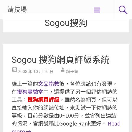
Skip
靖技場
to
Sogou搜狗
content
Sogou 搜狗網頁評級系統
2008 年 10 月 10 日
魏子靖
繼上一篇的
文品指數
後，各位應該也有發現，
在
搜狗實驗室
中，還提供了另一個評估網誌的
工具：
搜狗網頁評級
，雖然名為網頁，但可以
直接輸入你的網誌位址，來測試一下你網誌的
等級，目前分數是由0~100分，並會列出連結
的情況，官網號稱比Google Rank更好。
Read
more
→