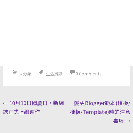
未分類
生活資訊
0 Comments
Post
←
10月10日國慶日，新網
變更Blogger範本(模板/
navigation
誌正式上線運作
樣板/Template)時的注意
事項
→