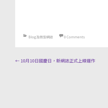
Blog及微型網誌
0 Comments
Post
←
10月10日國慶日，新網誌正式上線運作
navigation