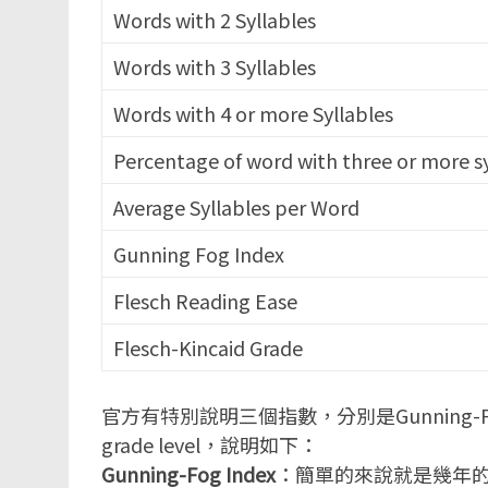
Words with 2 Syllables
Words with 3 Syllables
Words with 4 or more Syllables
Percentage of word with three or more sy
Average Syllables per Word
Gunning Fog Index
Flesch Reading Ease
Flesch-Kincaid Grade
官方有特別說明三個指數，分別是Gunning-Fog Inde
grade level，說明如下：
Gunning-Fog Index
：簡單的來說就是幾年