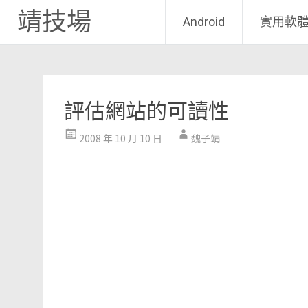
靖技場
Android
實用軟
Skip
to
content
評估網站的可讀性
2008 年 10 月 10 日
魏子靖