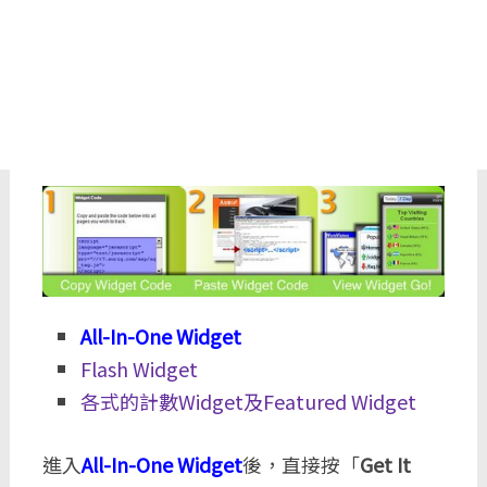
All-In-One Widget
Flash Widget
各式的計數Widget及Featured Widget
進入
All-In-One Widget
後，直接按「
Get It