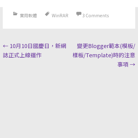
實用軟體
WinRAR
3 Comments
Post
←
10月10日國慶日，新網
變更Blogger範本(模板/
navigation
誌正式上線運作
樣板/Template)時的注意
事項
→