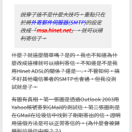
說穿了這不是什麼大技巧，重點只在
於將
外寄郵件伺服器(SMTP)
的設定
改成「
msa.hinet.net
」，就可以順
利寄信了。
什麼？就這麼簡單嗎？是的，我也不知道為什
麼改成這樣就可以順利寄信，不知道是不是我
用Hinet ADSL的關係？還是….，不管如何，搞
不好其他電信業者的SMTP也會通，但我沒測
試就是了。
有圖有真相，第一張圖是透過Outlook 2003用
Yahoo帳號寄到GMail的測試信，第二張圖則是
在GMail在垃圾信中找到了剛剛寄出的信，證明
用這個方法是可以正常寄信的。(為什麼會被歸
類到垃圾信中呢？？)