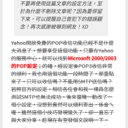
不要再使用這篇文章的設定方法，至
於為什麼不刪除文章呢？因為要保留
下來，可以提醒自己曾犯下的錯誤觀
念！再次感謝被嚇到網友！XD
Yahoo開放免費的POP收信功能已經不是什麼
大消息了，想要享受這個功能，只要在Yahoo
的服務中心，就可以找到
Microsoft 2000/2003
的POP設定
；的確，經設定後POP3收信非常
的順利，我也用這個功能一段時間了，那重點
來了，只可以收信嗎？不能用SMTP送信嗎？
若照官方的設定，相信各位會和我一樣再怎麼
測試SMTP也無法成功，後來靈機一動改了一
個小設定，沒想到竟然可以順利寄出，係金ㄟ
喔，雖然這個小技巧發現蠻久了，卻一直忘了
與大家分享，趁現在有空發個文說明一下。