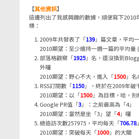
【
其他資訊
】
這邊列出了我感興趣的數據，順便寫下2010
標：
2009年共發表了「
139
」篇文章，平均
2010期望：至少維持一週一篇的平均量 (
部落格觀察「
1925
」名，還沒換到Blog
外囉
2010期望：野心不大，進入「
1500
」名
RSS訂閱數「
1150
」，終於在2009年破
2010期望：以「
1500
」為目標，哈，別
Google PR值「
3
」：之前最高為「4」
2010期望：當然是坐「3」望「
4
」囉
總造訪次數257975，平均每天「
706.78
2010期望：突破每天「
1000
」的大關