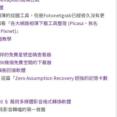
體
捉圖工具，但是Fotonetgrab已經很久沒有更
請看「
各大網路相簿下載工具整理 (Picasa、無名
ixnet)
」
捉圖教學
r § 強捍的免費星號密碼查看器
 § 支援30幾個免費空間的下載器
檔案誤刪回復軟體
，這篇「
Zero Assumption Recovery 超強的記憶卡數
廠 v2.10 § 萬用多媒體影音格式轉換軟體
，我影音轉檔的第一首選