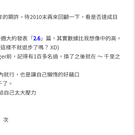
年的期許，待2010末再來回顧一下，看是否達成目
一週大約發表「
2.6
」篇，其實數據比我想像中的高。
這樣不就退步了嗎？ XD)
ger前，記得有1百多名過，換了之後就在 ～ 千里之
內就行，也是讓自己懶惰的好藉口
千了。
給自己太大壓力
」次