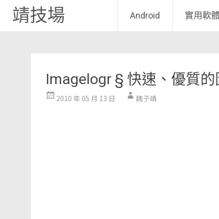
靖技場
Android
實用軟
Skip
to
content
Imagelogr § 快速、優
2010 年 05 月 13 日
魏子靖