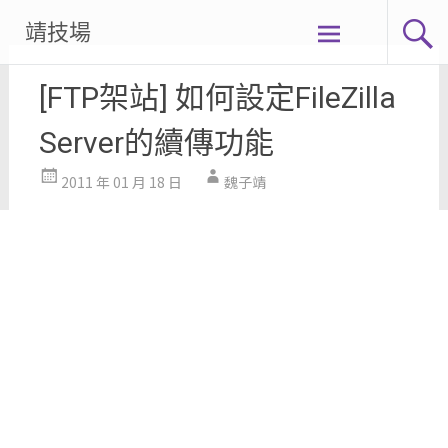
Skip
靖技場
to
content
[FTP架站] 如何設定FileZilla
Server的續傳功能
2011 年 01 月 18 日
魏子靖