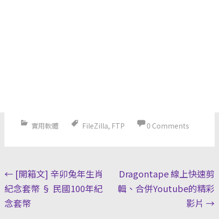
實用軟體
FileZilla
,
FTP
0 Comments
Post
←
[開箱文] 辛卯兔年生肖
Dragontape 線上快速剪
navigation
紀念套幣 § 民國100年紀
輯、合併Youtube的精彩
念套幣
影片
→