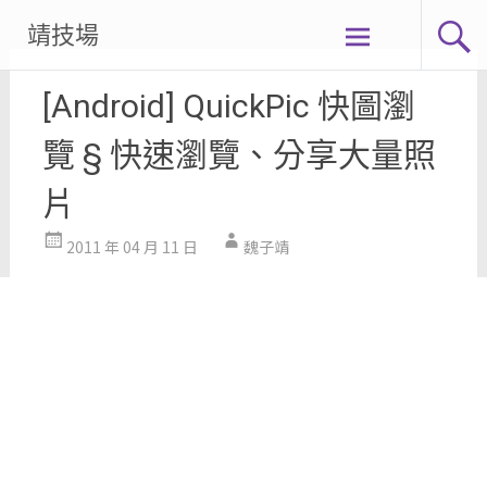
Skip
靖技場
to
content
[Android] QuickPic 快圖瀏
覽 § 快速瀏覽、分享大量照
片
2011 年 04 月 11 日
魏子靖