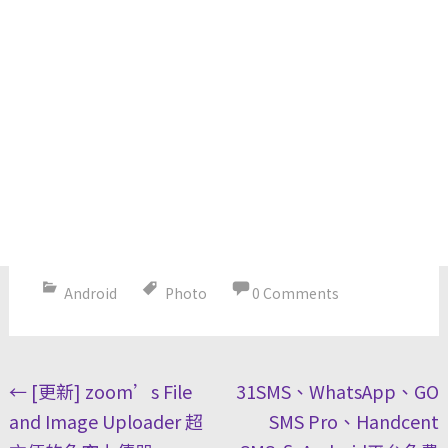
Android
Photo
0 Comments
Post
←
[更新] zoom’s File
31SMS、WhatsApp、GO
navigation
and Image Uploader 超
SMS Pro、Handcent