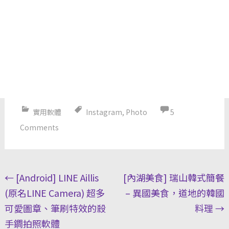
實用軟體
Instagram
,
Photo
5
Comments
Post
←
[Android] LINE Aillis
[內湖美食] 瑞山韓式簡餐
navigation
(原名LINE Camera) 超多
– 異國美食，道地的韓國
可愛圖章、筆刷特效的殺
料理
→
手鐧拍照軟體