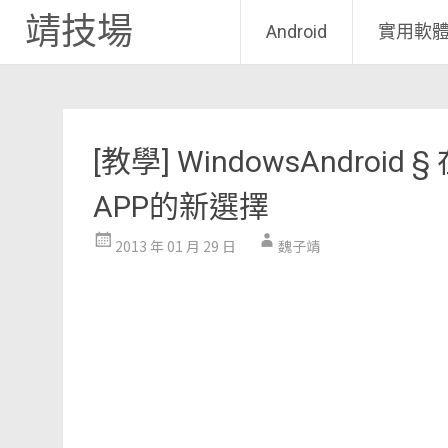
靖技場
Android
實用軟
Skip
to
content
[教學] WindowsAndroid §
APP的新選擇
2013 年 01 月 29 日
魏子靖