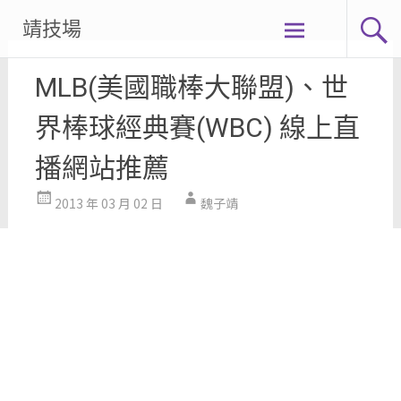
Skip
靖技場
to
content
MLB(美國職棒大聯盟)、世
界棒球經典賽(WBC) 線上直
播網站推薦
2013 年 03 月 02 日
魏子靖