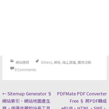
網站應用
Others
,
棒球
,
線上直播
,
體育活動
0 Comments
Post
←
Sitemap Generator §
PDFMate PDF Converter
navigation
網站索引、網站地圖產生
Free § 將PDF轉成
器，值得收藏的站長工具
ePUB、HTML、SWF、