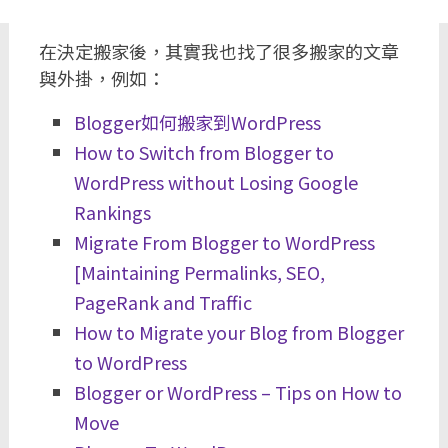
在決定搬家後，其實我也找了很多搬家的文章
與外掛，例如：
Blogger如何搬家到WordPress
How to Switch from Blogger to
WordPress without Losing Google
Rankings
Migrate From Blogger to WordPress
[Maintaining Permalinks, SEO,
PageRank and Traffic
How to Migrate your Blog from Blogger
to WordPress
Blogger or WordPress – Tips on How to
Move