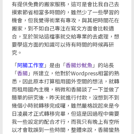
有提供免費的搬家服務，這可是會比我自己去
摸索節省相當多時間的，雖然少了一些學習的
機會，但我覺得術業有專攻，與其把時間花在
搬家，到不如自己專注在寫文方面會比較適
合，至於架站這檔事就交給專業的去處理，想
要學這方面的知識可以待有時間的時候再研
究。
「
阿腸工作室
」是由「
香腸炒魷魚
」的站長
「
香腸
」所建立，他對於Wordpress相當的熟
悉，因此原本打算租用國外空間的想法，就轉
而租用國內主機，稍微和香腸談了一下並做了
簡單的研究後，昨天就進行付款，沒想到不到
幾個小時就轉移完成囉，雖然嚴格說起來是今
日凌晨才正式轉移完畢，但這是因過程中需要
我一些設定的配合才行，而我只有晚上有空所
以才會耽誤到一些時間，整體來說，香腸蠻熱