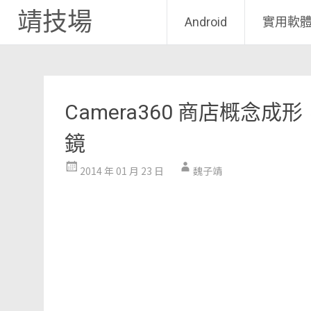
靖技場
Android
實用軟
Skip
to
content
Camera360 商店概
鏡
2014 年 01 月 23 日
魏子靖