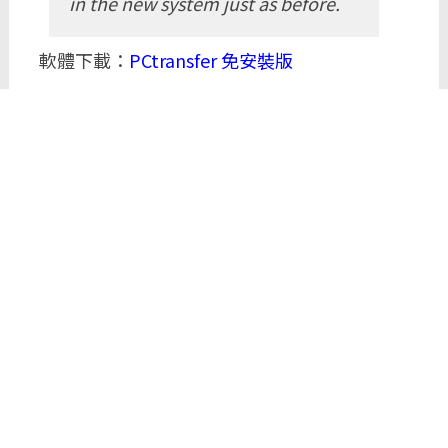
in the new system just as before.
軟體下載：
PCtransfer 免安裝版