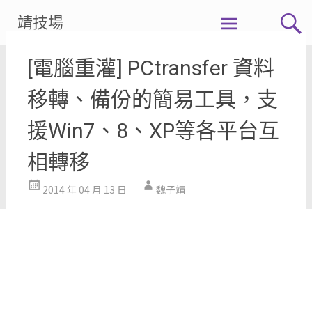
Skip
靖技場
to
content
[電腦重灌] PCtransfer 資料
移轉、備份的簡易工具，支
援Win7、8、XP等各平台互
相轉移
2014 年 04 月 13 日
魏子靖