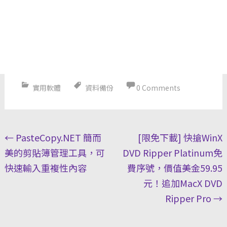
實用軟體
資料備份
0 Comments
Post
←
PasteCopy.NET 簡而
[限免下載] 快搶WinX
navigation
美的剪貼簿管理工具，可
DVD Ripper Platinum免
快速輸入重複性內容
費序號，價值美金59.95
元！追加MacX DVD
Ripper Pro
→