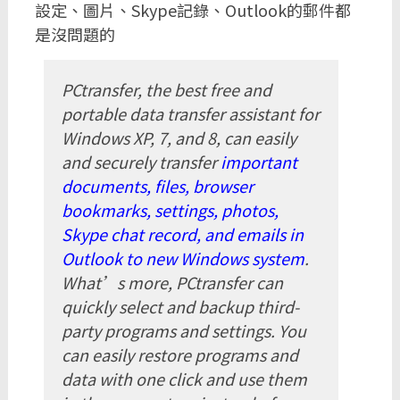
設定、圖片、Skype記錄、Outlook的郵件都
是沒問題的
PCtransfer, the best free and
portable data transfer assistant for
Windows XP, 7, and 8, can easily
and securely transfer
important
documents, files, browser
bookmarks, settings, photos,
Skype chat record, and emails in
Outlook to new Windows system
.
What’s more, PCtransfer can
quickly select and backup third-
party programs and settings. You
can easily restore programs and
data with one click and use them