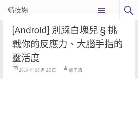
Skip
靖技場
to
content
[Android] 別踩白塊兒 § 挑
戰你的反應力、大腦手指的
靈活度
2014 年 06 月 22 日
魏子靖