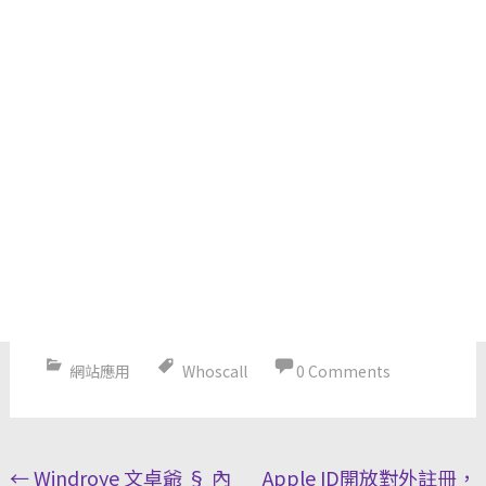
網站應用
Whoscall
0 Comments
Post
←
Windroye 文卓爺 § 內
Apple ID開放對外註冊，