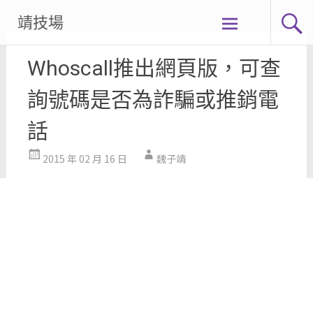
Skip
靖技場
to
content
Whoscall推出網頁版，可查
詢號碼是否為詐騙或推銷電
話
2015 年 02 月 16 日
魏子靖