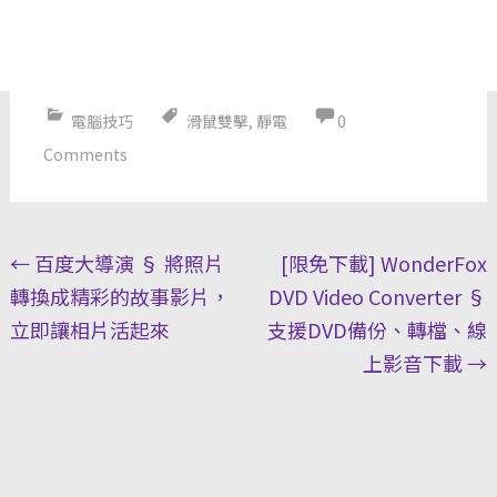
電腦技巧
滑鼠雙擊
,
靜電
0
Comments
Post
←
百度大導演 § 將照片
[限免下載] WonderFox
navigation
轉換成精彩的故事影片，
DVD Video Converter §
立即讓相片活起來
支援DVD備份、轉檔、線
上影音下載
→