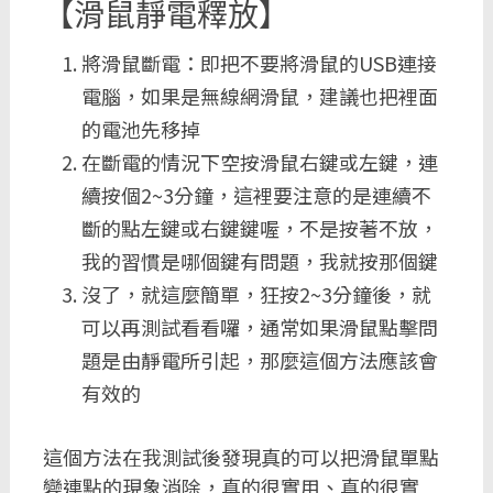
【滑鼠靜電釋放】
將滑鼠斷電：即把不要將滑鼠的USB連接
電腦，如果是無線網滑鼠，建議也把裡面
的電池先移掉
在斷電的情況下空按滑鼠右鍵或左鍵，連
續按個2~3分鐘，這裡要注意的是連續不
斷的點左鍵或右鍵鍵喔，不是按著不放，
我的習慣是哪個鍵有問題，我就按那個鍵
沒了，就這麼簡單，狂按2~3分鐘後，就
可以再測試看看囉，通常如果滑鼠點擊問
題是由靜電所引起，那麼這個方法應該會
有效的
這個方法在我測試後發現真的可以把滑鼠單點
變連點的現象消除，真的很實用、真的很實