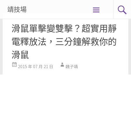
Skip
靖技場
to
content
滑鼠單擊變雙擊？超實用靜
電釋放法，三分鐘解救你的
滑鼠
2015 年 07 月 21 日
魏子靖