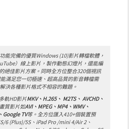
功能完備的優質Windows (10)影片轉檔軟體，
YouTube）線上影片，製作動態幻燈片，還能編
片的絕佳影片方案。同時全方位整合320個視訊
體能滿足您一切極速、超高品質的影音轉檔需
解決各種影片格式不相容的難題。
多軌HD影片
MKV、H.265、 M2TS、 AVCHD、
畫質影片如
AVI、MPEG、MP4、WMV、
oogle TV
等。全方位匯入410+個裝置預
us)/5S、iPad Pro /mini 4/Air 2、