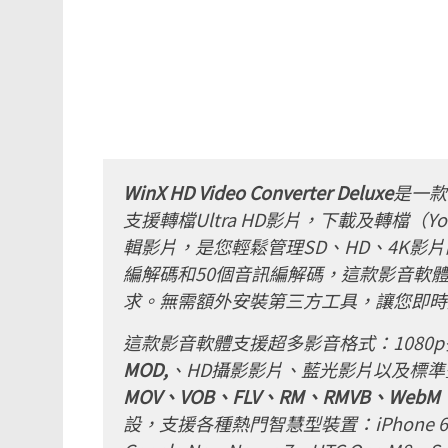
WinX HD Video Converter Deluxe
是一款
支援轉檔Ultra HD影片，下載及轉檔（
輯影片，是您輕鬆管理SD、HD、4K影
編解碼和50個音訊編解碼，這款影音軟
求。無需額外安裝第三方工具，讓您即時
這款影音軟體支援超多影音格式：1080p
MOD,
、HD攝影影片、藍光影片以及標準
MOV、VOB、FLV、RM、RMVB、WebM、G
設，支援各種熱門智慧型裝置：iPhone 6S/6 (Pl