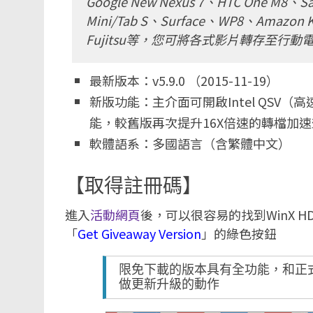
Google New Nexus 7、HTC One M8、Sam
Mini/Tab S、Surface、WP8、Amazon 
Fujitsu等，您可將各式影片轉存至行
最新版本：v5.9.0 （2015-11-19）
新版功能：主介面可開啟Intel QSV（高
能，較舊版再次提升16X倍速的轉檔加
軟體語系：多國語言（含繁體中文）
【取得註冊碼】
進入
活動網頁
後，可以很容易的找到WinX HD V
「
Get Giveaway Version
」的綠色按鈕
限免下載的版本具有全功能，和正
做更新升級的動作