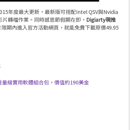
15年度最大更新，最新版可搭配Intel QSV與Nvidia
種影片轉檔作業。同時感恩節假期在即，
Digiarty
現推
限期內進入官方活動網頁，就能免費下載原價49.95
成
出5款重量級實用軟體組合包，價值約190美金