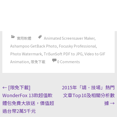
實用軟體
Animated Screensaver Maker
,
Ashampoo GetBack Photo
,
Focusky Professional
,
Photo Watermark
,
TriSunSoft PDF to JPG
,
Video to GIF
Animation
,
限免下載
0 Comments
Post
←
[限免下載]
2015年「靖．技場」熱門
navigation
WonderFox 13款超值軟
文章Top10及相關分析數
體包免費大放送，價值超
據
→
過台幣2萬5千元