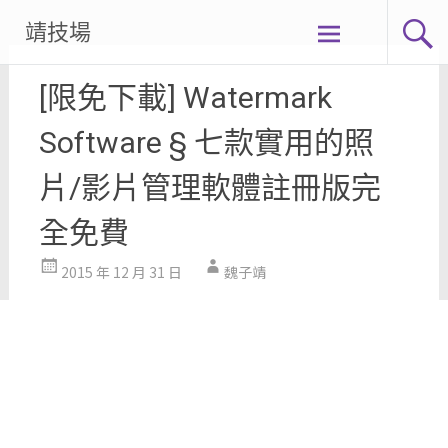
Skip
靖技場
to
content
[限免下載] Watermark
Software § 七款實用的照
片/影片管理軟體註冊版完
全免費
2015 年 12 月 31 日
魏子靖