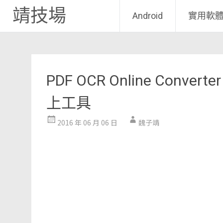
靖技場
Android
實用軟
Skip
to
content
PDF OCR Online Conv
上工具
2016 年 06 月 06 日
魏子靖