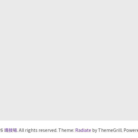
26
靖技場
. All rights reserved. Theme:
Radiate
by ThemeGrill. Power