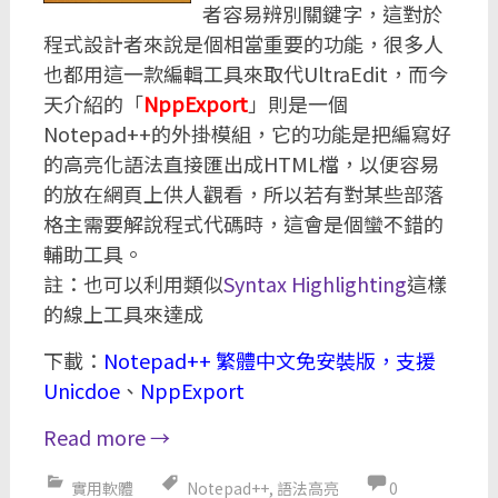
者容易辨別關鍵字，這對於
程式設計者來說是個相當重要的功能，很多人
也都用這一款編輯工具來取代UltraEdit，而今
天介紹的「
NppExport
」則是一個
Notepad++的外掛模組，它的功能是把編寫好
的高亮化語法直接匯出成HTML檔，以便容易
的放在網頁上供人觀看，所以若有對某些部落
格主需要解說程式代碼時，這會是個蠻不錯的
輔助工具。
註：也可以利用類似
Syntax Highlighting
這樣
的線上工具來達成
下載：
Notepad++ 繁體中文免安裝版，支援
Unicdoe
、
NppExport
Read more
→
實用軟體
Notepad++
,
語法高亮
0