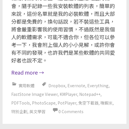
會，隨手記錄一些我安裝軟體的列表，簡單的
來說，這份名單就是我的必裝軟體，而且大部
分都是免費的，換句話說，若不裝這些工具，
將會嚴重影響我的使用習慣，不過既然是我個
人的軟體需求，可能不適合你，但各位可以參
考一下，我會附上個人的小小見解，或許你會
有不同的發現，也許我們是某些軟體的共同愛
好者也說不定。
Read more
→
實用軟體
Dropbox
,
Evernote
,
Everything
,
FastStone Image Viewer
,
KMPlayer
,
Notepad++
,
PDFTools
,
PhotoScape
,
PotPlayer
,
免空下載器
,
嘸蝦米
,
特別企劃
,
英文學習
0 Comments