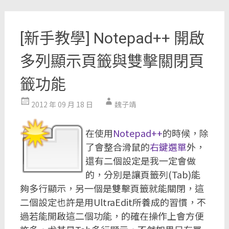
[新手教學] Notepad++ 開啟
多列顯示頁籤與雙擊關閉頁
籤功能
2012 年 09 月 18 日
魏子靖
在使用
Notepad++
的時候，除
了會整合滑鼠的
右鍵選單
外，
還有二個設定是我一定會做
的，分別是讓頁籤列(Tab)能
夠多行顯示，另一個是雙擊頁籤就能關閉，這
二個設定也許是用UltraEdit所養成的習慣，不
過若能開啟這二個功能，的確在操作上會方便