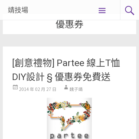
Skip
靖技場
to
優惠券
content
[創意禮物] Partee 線上T恤
DIY設計 § 優惠券免費送
2014 年 02 月 27 日
魏子靖