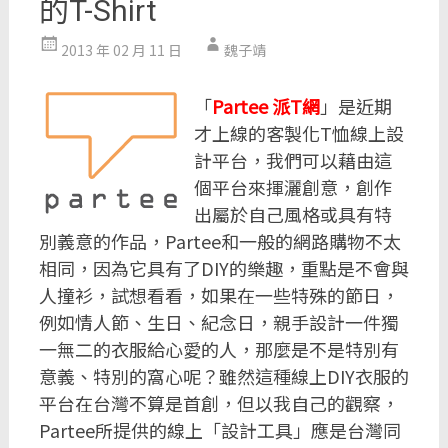
的T-Shirt
2013 年 02 月 11 日
魏子靖
「
Partee 派T網
」是近期
才上線的客製化T恤線上設
計平台，我們可以藉由這
個平台來揮灑創意，創作
出屬於自己風格或具有特
別義意的作品，Partee和一般的網路購物不太
相同，因為它具有了DIY的樂趣，重點是不會與
人撞衫，試想看看，如果在一些特殊的節日，
例如情人節、生日、紀念日，親手設計一件獨
一無二的衣服給心愛的人，那麼是不是特別有
意義、特別的窩心呢？雖然這種線上DIY衣服的
平台在台灣不算是首創，但以我自己的觀察，
Partee所提供的線上「設計工具」應是台灣同