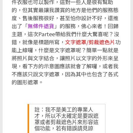
件衣服也可以製作，這對一些人是很有幫助
的，但其實最讓我讚賞的地方是他們的服務態
度、售後服務很好，甚至怕你設計不好，還推
出了「
無條件退貨
」的服務，佛心來者！回歸
主題，這次Partee帶給我們什麼大驚喜呢？沒
錯，就像是標題所寫，
文字遮罩/剪裁遮色片
功
能上線囉，什麼是文字遮罩呢？簡單一點就是
將照片與文字結合，讓照片以文字的外形來呈
現，看下方的示意圖應該就會了解囉，或者我
不應該只說文字遮罩，因為其中也包含了各式
的圖形遮罩。
註：我不是美工的專業人
才，所以不太確定是要說遮
罩或者剪裁遮色片來形容這
個功能，若有錯誤請見諒