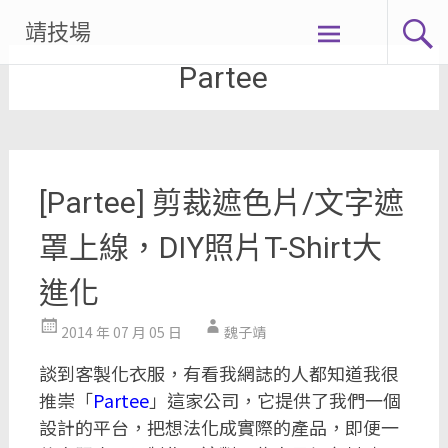
Skip
靖技場
to
Partee
content
[Partee] 剪裁遮色片/文字遮
罩上線，DIY照片T-Shirt大
進化
2014 年 07 月 05 日
魏子靖
談到客製化衣服，有看我網誌的人都知道我很
推崇「
Partee
」這家公司，它提供了我們一個
設計的平台，把想法化成實際的產品，即便一