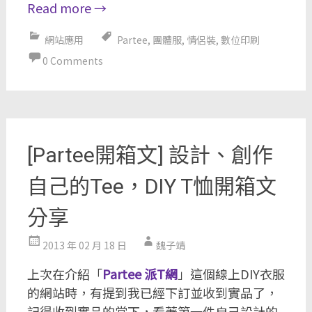
Read more
→
網站應用
Partee
,
團體服
,
情侶裝
,
數位印刷
0 Comments
[Partee開箱文] 設計、創作
自己的Tee，DIY T恤開箱文
分享
2013 年 02 月 18 日
魏子靖
上次在介紹「
Partee 派T網
」這個線上DIY衣服
的網站時，有提到我已經下訂並收到實品了，
記得收到實品的當下，看著第一件自己設計的