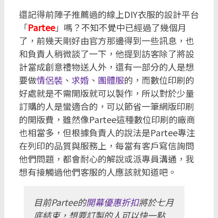
還記得前陣子推薦過的線上DIY衣服的設計平台
「
Partee
」嗎？不知不覺中已經過了幾個月
了，前幾天剛好由官方那邊得到一些訊息，也
和負責人稍微談了一下，他提到訪客除了將設
計當成創意禮物送人外，還有一部分的人是想
要做
情侶裝
、
求婚
、
團體服
的，而數位印刷的
好處就是不需開版就可以製作，所以對於少量
訂購的人是蠻適合的，可以節省一筆網版印刷
的開版費，雖然像Partee這種數位印刷的廠商
也相當多，但根據負責人的說法是Partee專注
在列印的品質與服務上，每當有客戶寫信詢問
他們問題，都會耐心的解說或派專員溝通，我
想有接觸過他們客服的人應該就知道吧。
目前Partee的
開幕優惠折扣
將於七月
底結束，想要訂製的人可以快一點