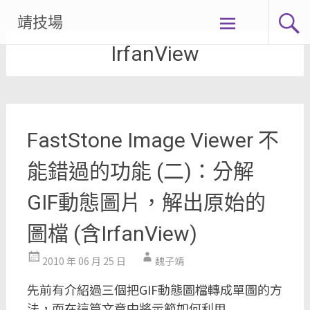
Skip
靖技場
to
IrfanView
content
FastStone Image Viewer 不
能錯過的功能 (二)：分解
GIF動態圖片，解出原始的
圖檔 (含IrfanView)
2010 年 06 月 25 日
魏子靖
先前有介紹過三個把GIF動態圖檔轉成單圖的方
法，而在這篇文章中將示範如何利用