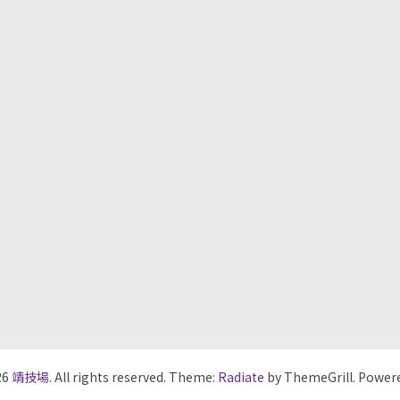
26
靖技場
. All rights reserved. Theme:
Radiate
by ThemeGrill. Power