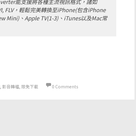
o Converter能支援將各種主流視訊格式，諸如
4, AVI, FLV，輕鬆完美轉換至iPhone(包含iPhone
/New Mini)、Apple TV(1-3)、iTunes以及Mac常
,
影音轉檔
,
限免下載
0 Comments