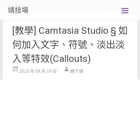
Skip
靖技場
to
content
[教學] Camtasia Studio § 如
何加入文字、符號、淡出淡
入等特效(Callouts)
2010 年 09 月 19 日
魏子靖