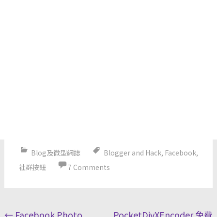
Blog及微型網誌
Blogger and Hack
,
Facebook
,
社群按鈕
7 Comments
Post
←
Facebook Photo
PocketDivXEncoder 免費