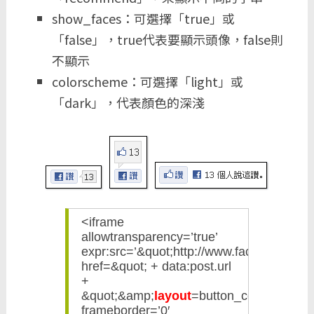
show_faces：可選擇「true」或
「false」，true代表要顯示頭像，false則
不顯示
colorscheme：可選擇「light」或
「dark」，代表顏色的深淺
<iframe
allowtransparency=’true’
expr:src=’&quot;http://www.facebook.com/
href=&quot; + data:post.url
+
&quot;&amp;
layout
=button_count&amp;
frameborder=’0′