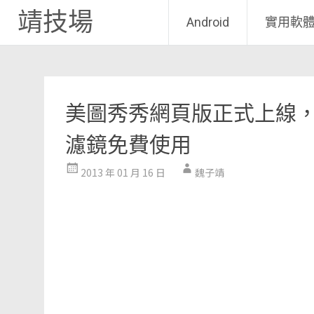
靖技場
Android
實用軟
Skip
to
content
美圖秀秀網頁版正式上線
濾鏡免費使用
2013 年 01 月 16 日
魏子靖