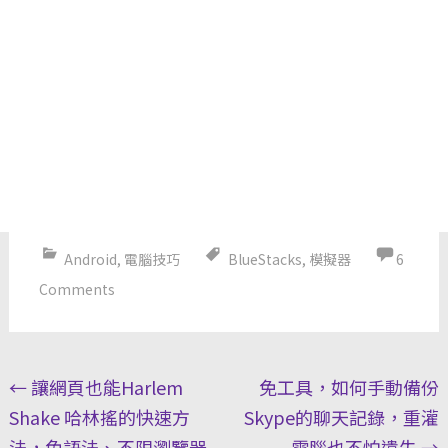
Android
,
電腦技巧
BlueStacks
,
模擬器
6
Comments
Post
←
讓網頁也能Harlem
免工具，如何手動備份
navigation
Shake 哈林搖的快速方
Skype的聊天記錄，重灌
法，免語法、不限瀏覽器
電腦也不怕遺失
→