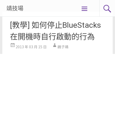
Skip
靖技場
to
content
[教學] 如何停止BlueStacks
在開機時自行啟動的行為
2013 年 03 月 15 日
魏子靖