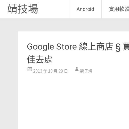
靖技場
Android
實用軟
Skip
to
content
Google Store 線上商店 §
佳去處
2013 年 10 月 29 日
魏子靖