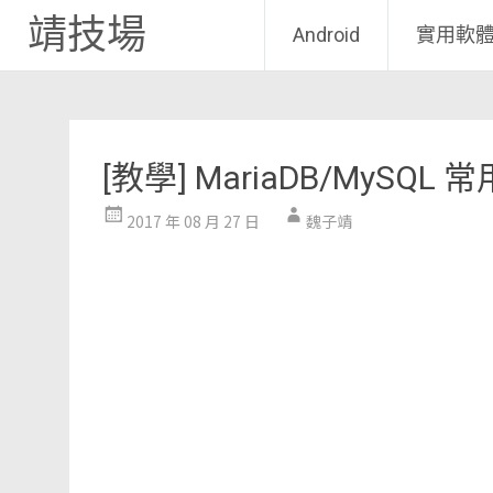
靖技場
Android
實用軟
Skip
to
content
[教學] MariaDB/MyS
2017 年 08 月 27 日
魏子靖