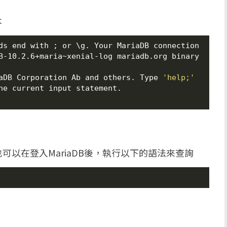
本
ds end with ; or \g. Your MariaDB connection 
B-10.2.6+maria~xenial-log mariadb.org binary 
aDB Corporation Ab and others. Type 
'help;'
he current input statement.

以在登入MariaDB後，執行以下的語法來查詢