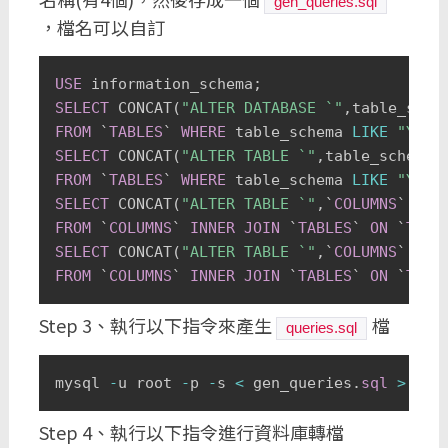
gen_queries.sql
，檔名可以自訂
USE
 information_schema
;
SELECT
 CONCAT
(
"ALTER DATABASE `"
,
table_sche
FROM
`
TABLES
`
WHERE
 table_schema 
LIKE
"YOUR
SELECT
 CONCAT
(
"ALTER TABLE `"
,
table_schema
,
FROM
`
TABLES
`
WHERE
 table_schema 
LIKE
"YOUR
SELECT
 CONCAT
(
"ALTER TABLE `"
,
`
COLUMNS
`
.
tab
FROM
`
COLUMNS
`
INNER
JOIN
`
TABLES
`
ON
`
TABL
SELECT
 CONCAT
(
"ALTER TABLE `"
,
`
COLUMNS
`
.
tab
FROM
`
COLUMNS
`
INNER
JOIN
`
TABLES
`
ON
`
TABL
Step 3、執行以下指令來產生
檔
queries.sql
mysql 
-
u root 
-
p 
-
s 
<
 gen_queries
.
sql
>
 que
Step 4、執行以下指令進行資料庫轉檔