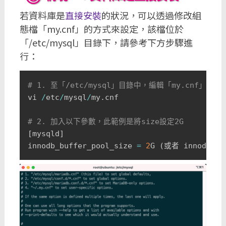
若資料庫是
直接安裝
的狀況，可以透過修改組
態檔「my.cnf」的方式來設定，該檔位於
「/etc/mysql」目錄下，請參考下方步驟進
行：
# 1. 至「/etc/mysql」目錄中，編輯「my.cnf」
vi 
/
etc
/
mysql
/
my
.
cnf

# 2. 加入以下參數，此範例是將size設定2G
[
mysqld
]
innodb_buffer_pool_size 
=
2
G 
(
或者 innodb_buf