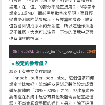
行設置，不過要特別注意，如果使用這種方式
設定，在「值」的部分不能直接用G、M等字來
設定GB或MB，而必需用數字來呈現，而且經
過實際測試的結果顯示，只要重開機後，設定
值就會恢復成原本的預設值，所以這種作法還
是不推薦，大家可以注意一下你的環境中是否
也有同樣的情況。
SET
GLOBAL
 innodb_buffer_pool_size
=
2048
*
102
設定的參考值？
網路上有些文章在討論
「innodb_buffer_pool_size」這個值該如何
設定才比較好，雖然網友建議是將值設定成實
體記憶體的「70% ~ 80%」之間，但建議還是
要考慮在系統中是否有其他軟體需要配置記憶
體，不然會影響整體的運作。另外，除了這個