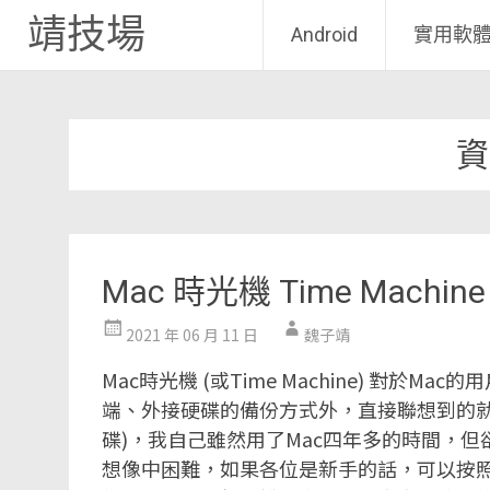
靖技場
Android
實用軟
Skip
to
資
content
Mac 時光機 Time Mac
2021 年 06 月 11 日
魏子靖
Mac時光機 (或Time Machine) 對於
端、外接硬碟的備份方式外，直接聯想到的就
碟)，我自己雖然用了Mac四年多的時間，
想像中困難，如果各位是新手的話，可以按