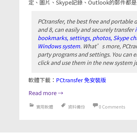
定、圖片、Skype記錄、Outlook的郵件都
PCtransfer, the best free and portable d
and 8, can easily and securely transfer
bookmarks, settings, photos, Skype ch
Windows system
. What’s more, PCtran
party programs and settings. You can e
click and use them in the new system ju
軟體下載：
PCtransfer 免安裝版
Read more
→
實用軟體
資料備份
0 Comments