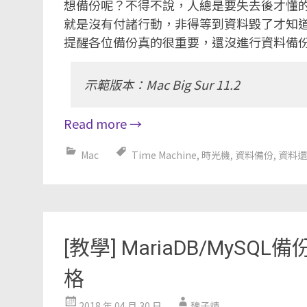
想備份呢？不得不說，人總是要失去後才懂
就是沒有付諸行動，非得等到資料毀了才知
提醒各位備份真的很重要，還沒進行資料備
示範版本：Mac Big Sur 11.2
Read more
→
Mac
Time Machine
,
時光機
,
資料備份
,
資料還
[教學] MariaDB/MyS
格
2018 年 04 月 30 日
魏子靖