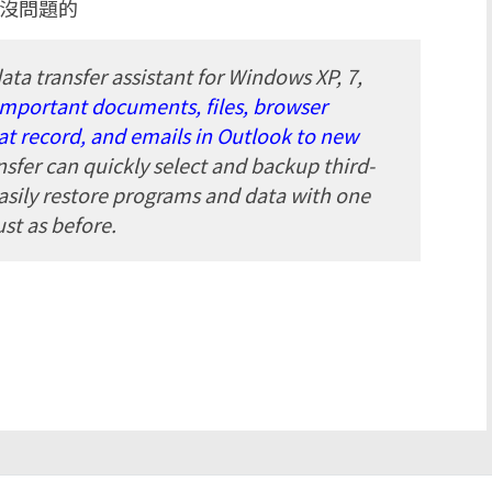
是沒問題的
ata transfer assistant for Windows XP, 7,
important documents, files, browser
at record, and emails in Outlook to new
sfer can quickly select and backup third-
asily restore programs and data with one
st as before.