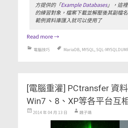
方提供的「
Example Databases
」，這裡
的練習對象，檔案下載並解壓後其副檔名是
範例資料庫匯入就可以使用了
Read more
→
電腦技巧
MariaDB
,
MYSQL
,
SQL-MYSQLDUM
[電腦重灌] PCtransf
Win7、8、XP等各平台互
2014 年 04 月 13 日
魏子靖