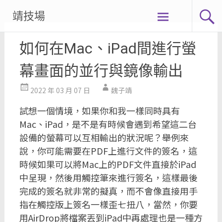
Skip
靖技場
to
content
如何在Mac、iPad間進行螢
幕畫面的並行與鏡像輸出
2022 年 03 月 07 日
魏子靖
試想一個情境，如果你和我一樣同時具有
Mac、iPad，是不是有時候會遇到希望這二台
設備的螢幕可以互相輸出的狀況呢？舉例來
說，你可能需要在PDF上進行文件的簽名，這
時候如果可以將Mac上的PDF文件直接於iPad
中呈現，然後用觸控筆來進行簽名，這樣最後
完成的簽名就非常的擬真，而不會像直接用手
指在觸控版上簽名一樣歪七扭八，當然，你要
用AirDrop將檔案丟到iPad中再處理也是一種方