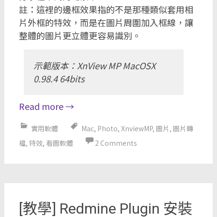
註：這裡的邊框效果指的不是那種類似套用相
片外框的特效，而是在圖片周圍加入框線，讓
整體的圖片更立體更容易識別。
示範版本：XnView MP MacOSX
0.98.4 64bits
Read more
→
實用軟體
Mac
,
Photo
,
XnviewMP
,
圖片
,
圖片轉
檔
,
特效
,
看圖軟體
2 Comments
[教學] Redmine Plugin 安裝