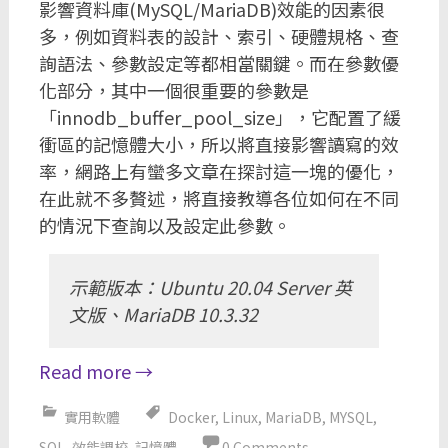
影響資料庫(MySQL/MariaDB)效能的因素很
多，例如資料表的設計、索引、硬體規格、查
詢語法、參數設定等都相當關鍵。而在參數優
化部分，其中一個很重要的參數是
「innodb_buffer_pool_size」，它配置了緩
衝區的記憶體大小，所以將直接影響讀寫的效
率，網路上有蠻多文章在探討這一塊的優化，
在此就不多贅述，將直接教導各位如何在不同
的情況下查詢以及設定此參數。
示範版本：Ubuntu 20.04 Server 英
文版、MariaDB 10.3.32
Read more
→
實用軟體
Docker
,
Linux
,
MariaDB
,
MYSQL
,
SQL
,
效能調校
,
記憶體
0 Comments